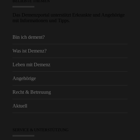
BELIEBTE THEMEN
Das Demenzportal unterstützt Erkrankte und Angehörige
mit Informationen und Tipps.
Bin ich dement?
Was ist Demenz?
Leben mit Demenz
Angehörige
Recht & Betreuung
Aktuell
SERVICE & UNTERSTÜTZUNG