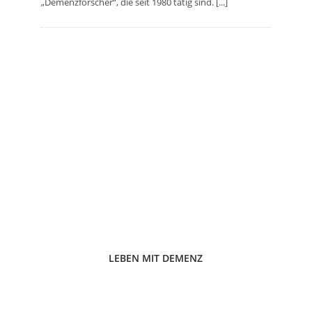
„Demenzforscher“, die seit 1980 tätig sind. [...]
LEBEN MIT DEMENZ