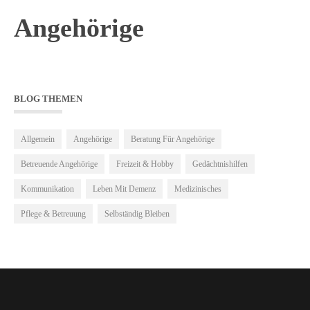
Angehörige
BLOG THEMEN
Allgemein
Angehörige
Beratung Für Angehörige
Betreuende Angehörige
Freizeit & Hobby
Gedächtnishilfen
Kommunikation
Leben Mit Demenz
Medizinisches
Pflege & Betreuung
Selbständig Bleiben