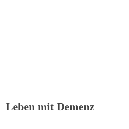
Demenz trifft die ganze Familie
12. Juni 2024
Allgemein
Angehörige
Leben mit Demenz