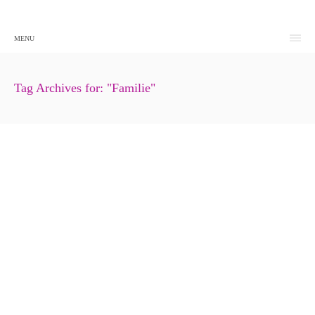
MENU
Tag Archives for: "Familie"
„Pflegedrehscheiben“ als Beratungsstellen
12. Juni 2024
Allgemein
Beratung für Angehörige
Betreuende Angehörige
Wie fühlt sich ein Leben mit Demenz an?
12. Juni 2024
Allgemein
Angehörige
Leben mit Demenz