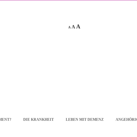
A
A
A
EMENT?
DIE KRANKHEIT
LEBEN MIT DEMENZ
ANGEHÖRI