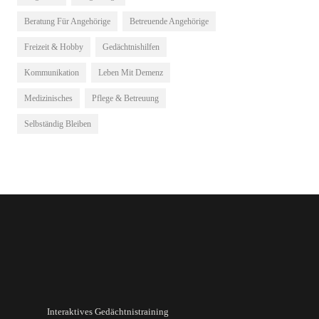
Beratung Für Angehörige
Betreuende Angehörige
Freizeit & Hobby
Gedächtnishilfen
Kommunikation
Leben Mit Demenz
Medizinisches
Pflege & Betreuung
Selbständig Bleiben
Interaktives Gedächtnistraining