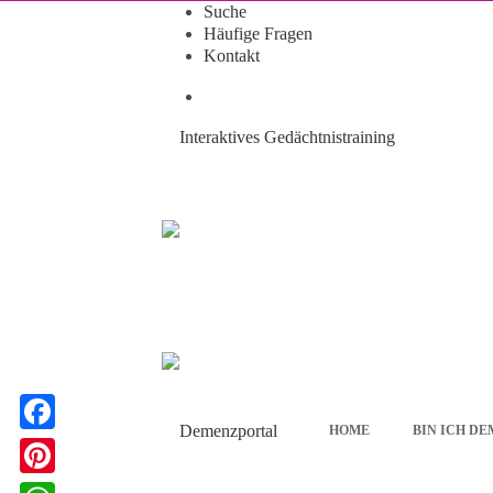
Suche
Häufige Fragen
Kontakt
Interaktives Gedächtnistraining
HOME
BIN ICH D
F
a
P