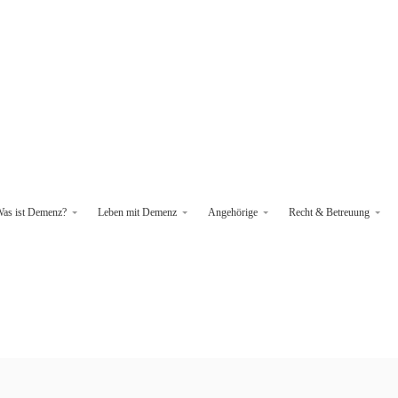
as ist Demenz?
Leben mit Demenz
Angehörige
Recht & Betreuung