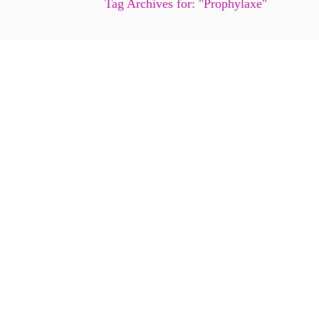
Tag Archives for: "Prophylaxe"
Lesen und Schreiben als Alzheim
12. Juni 2024
Gedächtnishilfen