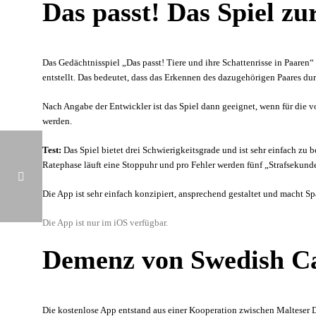
Das passt! Das Spiel z
Das Gedächtnisspiel „Das passt! Tiere und ihre Schattenrisse in Paare
entstellt. Das bedeutet, dass das Erkennen des dazugehörigen Paares dur
Nach Angabe der Entwickler ist das Spiel dann geeignet, wenn für die 
werden.
Test:
Das Spiel bietet drei Schwierigkeitsgrade und ist sehr einfach zu
Ratephase läuft eine Stoppuhr und pro Fehler werden fünf „Strafsekunde
Die App ist sehr einfach konzipiert, ansprechend gestaltet und macht S
Die App ist nur im iOS verfügbar.
NEUERSCHEINUNG: JA ZUM LEBEN TROTZ DEMENZ – BUCHTIPP PATIENT
Demenz von Swedish Car
Die kostenlose App entstand aus einer Kooperation zwischen Malteser D