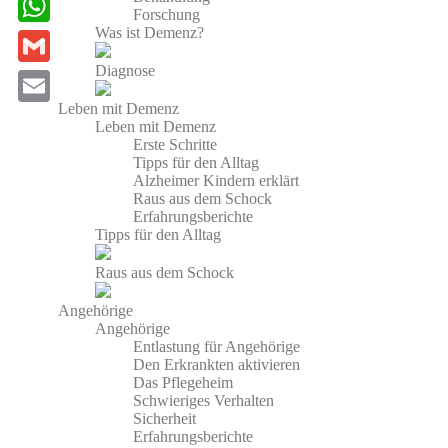
Forschung
c
i
Was ist Demenz?
W
e
n
h
Diagnose
G
b
t
a
Leben mit Demenz
m
o
E
e
Leben mit Demenz
t
a
Erste Schritte
o
m
r
Tipps für den Alltag
s
i
Alzheimer Kindern erklärt
k
a
e
A
Raus aus dem Schock
l
i
Erfahrungsberichte
s
p
Tipps für den Alltag
l
t
p
Raus aus dem Schock
Angehörige
Angehörige
Entlastung für Angehörige
Den Erkrankten aktivieren
Das Pflegeheim
Schwieriges Verhalten
Sicherheit
Erfahrungsberichte