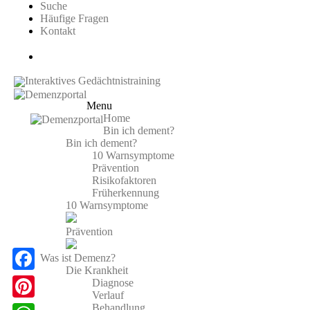
Suche
Häufige Fragen
Kontakt
Interaktives Gedächtnistraining
Menu
Home
Bin ich dement?
Bin ich dement?
10 Warnsymptome
Prävention
Risikofaktoren
Früherkennung
10 Warnsymptome
Prävention
Was ist Demenz?
Die Krankheit
F
Diagnose
Verlauf
a
Behandlung
P