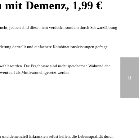
n mit Demenz, 1,99 €
sucht, jedoch sind diese nicht verdeckt, sondern durch Schwarzfärbung
derung darstellt und einfachere Kombinationsleistungen gefragt
ewählt werden. Die Ergebnisse sind nicht speicherbar. Während der
eventuell als Motivator eingesetzt werden.
AKTUELLER STAND DER FORSCHUNG
 und demenziell Erkrankten selbst helfen, die Lebensqualität durch