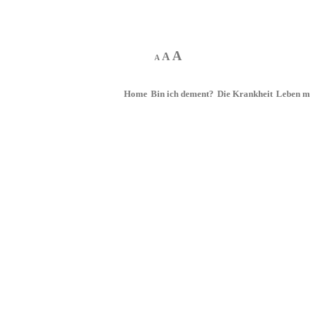
A
A
A
Home
Bin ich dement?
Die Krankheit
Leben m