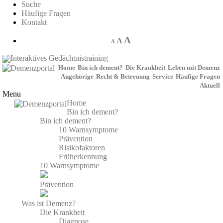
Suche
Häufige Fragen
Kontakt
A
A
A
Interaktives Gedächtnistraining
Home
Bin ich dement?
Die Krankheit
Leben mit Demenz
Angehörige
Recht & Betreuung
Service
Häufige Fragen
Aktuell
Menu
Home
Bin ich dement?
Bin ich dement?
10 Warnsymptome
Prävention
Risikofaktoren
Früherkennung
10 Warnsymptome
Prävention
Was ist Demenz?
Die Krankheit
Diagnose