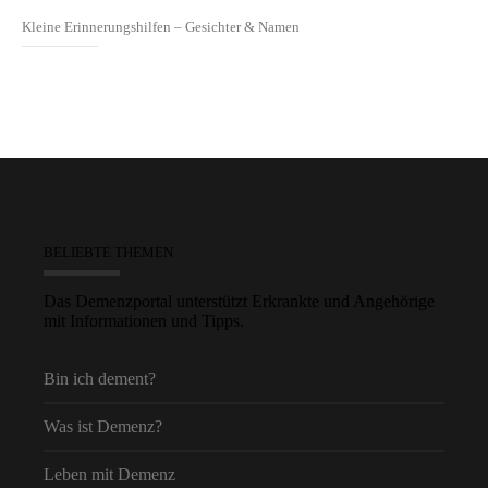
Kleine Erinnerungshilfen – Gesichter & Namen
BELIEBTE THEMEN
Das Demenzportal unterstützt Erkrankte und Angehörige
mit Informationen und Tipps.
Bin ich dement?
Was ist Demenz?
Leben mit Demenz