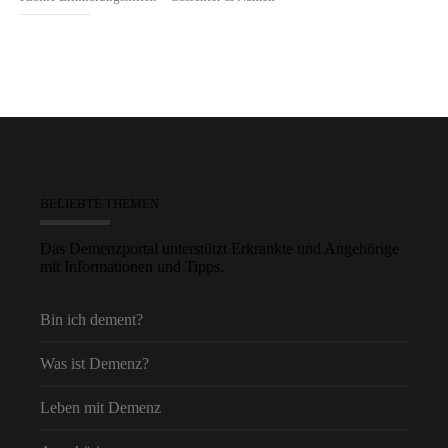
BELIEBTE THEMEN
Das Demenzportal unterstützt Erkrankte und Angehörige
mit Informationen und Tipps.
Bin ich dement?
Was ist Demenz?
Leben mit Demenz