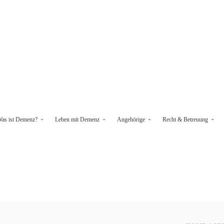
as ist Demenz?
Leben mit Demenz
Angehörige
Recht & Betreuung