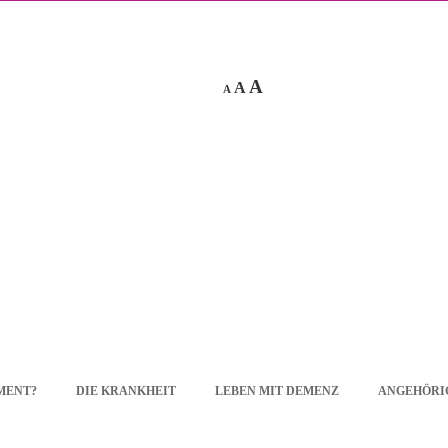
A
A
A
EMENT?
DIE KRANKHEIT
LEBEN MIT DEMENZ
ANGEHÖRI