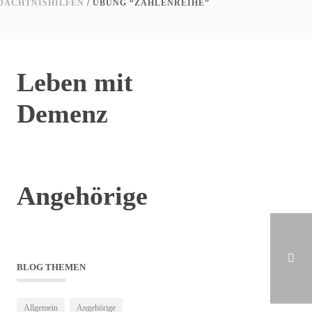
DÄCHTNISHILFEN
/ ÜBUNG “ZAHLENREIHE”
Leben mit
Demenz
Angehörige
BLOG THEMEN
INKONTINENZ BEI DEMENZ 2 VON 2
Allgemein
Angehörige