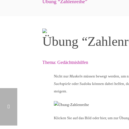
Übung “Zahlenreihe”
Übung “Zahlenr
Thema:
Gedächtnishilfen
Nicht nur
Muskeln
müssen bewegt werden, um ni
Suchspiele
oder
Sudoku
können dabei helfen, d
steigern.
Klicken Sie auf das Bild oder hier, um zur Übu
SCHMERZ ERKENNEN UND HANDELN: TEIL 1