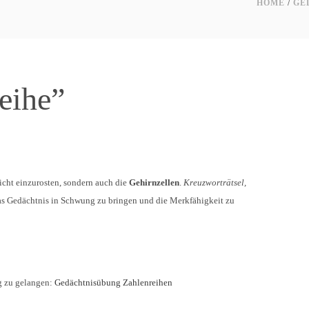
HOME
/
GE
eihe”
cht einzurosten, sondern auch die
Gehirnzellen
.
Kreuzworträtsel,
as Gedächtnis in Schwung zu bringen und die Merkfähigkeit zu
ng zu gelangen:
Gedächtnisübung Zahlenreihen