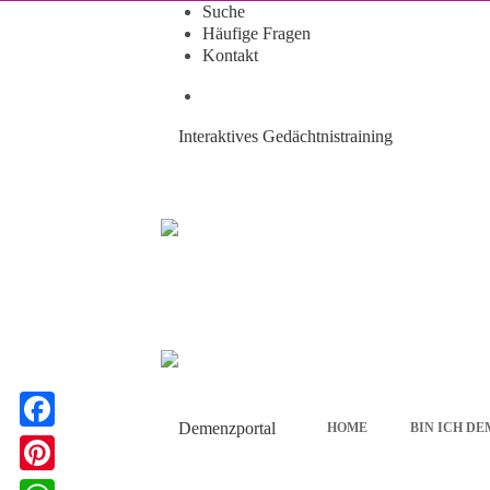
Suche
Häufige Fragen
Kontakt
Interaktives Gedächtnistraining
HOME
BIN ICH D
F
a
P