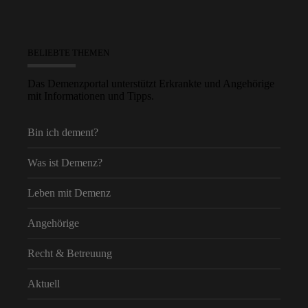
BELIEBTE THEMEN
Das Demenzportal unterstützt Erkrankte und Angehörige
mit Informationen und Tipps.
Bin ich dement?
Was ist Demenz?
Leben mit Demenz
Angehörige
Recht & Betreuung
Aktuell