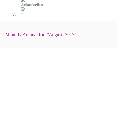
Anlaufstellen
Aktuell
Monthly Archive for: "August, 2017"
Kleine Helfer für den Alltag: Apps
21. August 2017
Gedächtnishilfen
Selbständig bleiben