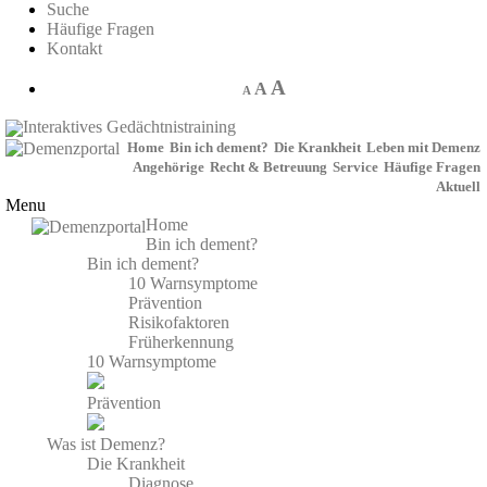
Suche
Häufige Fragen
Kontakt
A
A
A
Interaktives Gedächtnistraining
Home
Bin ich dement?
Die Krankheit
Leben mit Demenz
Angehörige
Recht & Betreuung
Service
Häufige Fragen
Aktuell
Menu
Home
Bin ich dement?
Bin ich dement?
10 Warnsymptome
Prävention
Risikofaktoren
Früherkennung
10 Warnsymptome
Prävention
Was ist Demenz?
Die Krankheit
Diagnose