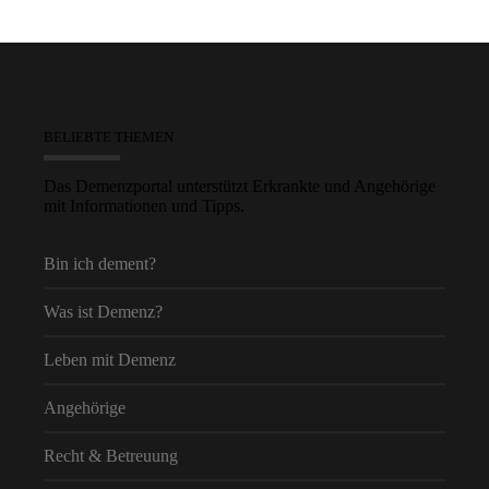
BELIEBTE THEMEN
Das Demenzportal unterstützt Erkrankte und Angehörige
mit Informationen und Tipps.
Bin ich dement?
Was ist Demenz?
Leben mit Demenz
Angehörige
Recht & Betreuung