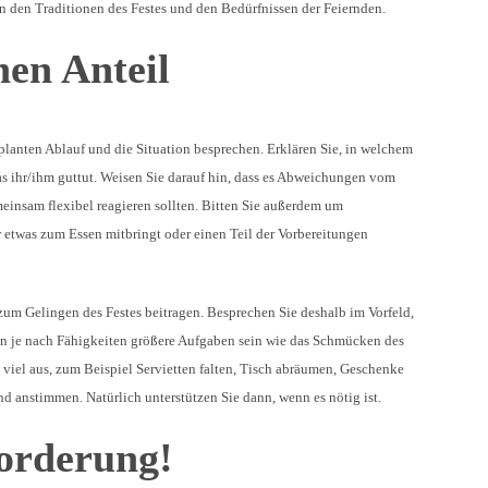
n den Traditionen des Festes und den Bedürfnissen der Feiernden.
inen Anteil
eplanten Ablauf und die Situation besprechen. Erklären Sie, in welchem
s ihr/ihm guttut. Weisen Sie darauf hin, dass es Abweichungen vom
insam flexibel reagieren sollten. Bitten Sie außerdem um
 etwas zum Essen mitbringt oder einen Teil der Vorbereitungen
um Gelingen des Festes beitragen. Besprechen Sie deshalb im Vorfeld,
n je nach Fähigkeiten größere Aufgaben sein wie das Schmücken des
iel aus, zum Beispiel Servietten falten, Tisch abräumen, Geschenke
d anstimmen. Natürlich unterstützen Sie dann, wenn es nötig ist.
forderung!