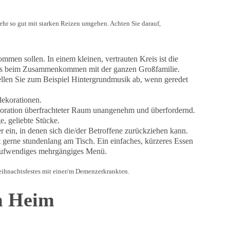
r so gut mit starken Reizen umgehen. Achten Sie darauf,
mmen sollen. In einem kleinen, vertrauten Kreis ist die
 als beim Zusammenkommen mit der ganzen Großfamilie.
llen Sie zum Beispiel Hintergrundmusik ab, wenn geredet
dekorationen.
ekoration überfrachteter Raum unangenehm und überfordernd.
e, geliebte Stücke.
r ein, in denen sich die/der Betroffene zurückziehen kann.
 gerne stundenlang am Tisch. Ein einfaches, kürzeres Essen
n aufwendiges mehrgängiges Menü.
 Weihnachtsfestes mit einer/m Demenzerkrankten.
m Heim