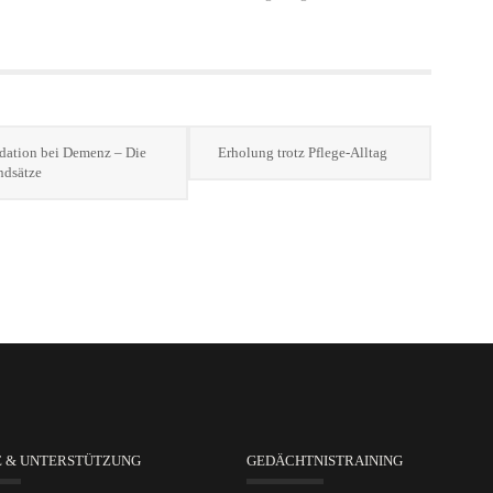
idation bei Demenz – Die
Erholung trotz Pflege-Alltag
ndsätze
E & UNTERSTÜTZUNG
GEDÄCHTNISTRAINING