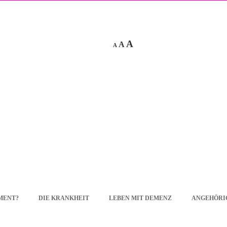
A
A
A
EMENT?
DIE KRANKHEIT
LEBEN MIT DEMENZ
ANGEHÖRI