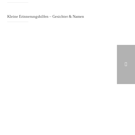
Kleine Erinnerungshilfen – Gesichter & Namen
DEMENZ UND SOZIALE AUSGRENZUNG