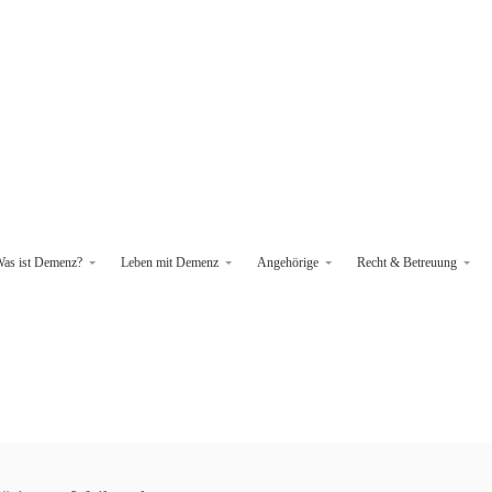
as ist Demenz?
Leben mit Demenz
Angehörige
Recht & Betreuung