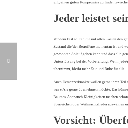
gilt, einen guten Kompromiss zu finden zwische
Jeder leistet se
Vor dem Fest sollten Sie mit allen Gästen den g
Zustand die/der Betroffene momentan ist und wa
gewohnten Ablauf geben kann und dass alle geme
Unterstützung bei der Vorbereitung: Wenn jede/r
übernimmt, bleibt mehr Zeit und Ruhe für alle.
BETROFFENE PFLEGEN UND SELBST GESUND BLEIBEN
Auch Demenzerkrankte wollen gerne ihren Teil z
was er/sie gerne übernehmen möchte. Das könne
Baumes. Aber auch Kleinigkeiten machen schon v
überreichen oder Weihnachtslieder auswählen un
Vorsicht: Über