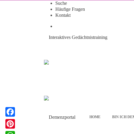
Suche
Häufige Fragen
Kontakt
Interaktives Gedächtnistraining
HOME
BIN ICH D
F
a
P