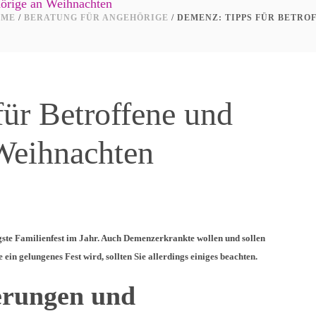
hörige an Weihnachten
OME
/
BERATUNG FÜR ANGEHÖRIGE
/ DEMENZ: TIPPS FÜR BETR
ür Betroffene und
Weihnachten
gste Familienfest im Jahr. Auch Demenzerkrankte wollen und sollen
 ein gelungenes Fest wird, sollten Sie allerdings einiges beachten.
erungen und