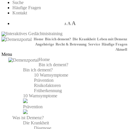
Suche
Häufige Fragen
Kontakt
A
A
A
Interaktives Gedächtnistraining
Home
Bin ich dement?
Die Krankheit
Leben mit Demenz
Angehörige
Recht & Betreuung
Service
Häufige Fragen
Aktuell
Menu
Home
Bin ich dement?
Bin ich dement?
10 Warnsymptome
Prävention
Risikofaktoren
Früherkennung
10 Warnsymptome
Prävention
Was ist Demenz?
Die Krankheit
Diagnose