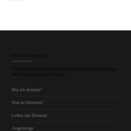
BELIEBTE THEMEN
Das Demenzportal unterstützt Erkrankte und Angehörige
mit Informationen und Tipps.
Bin ich dement?
Was ist Demenz?
Leben mit Demenz
Angehörige