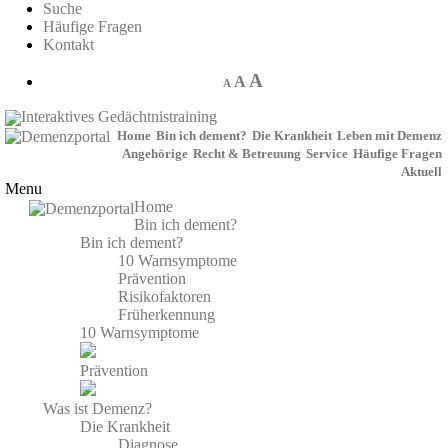
Suche
Häufige Fragen
Kontakt
A
A
A
Interaktives Gedächtnistraining
Home
Bin ich dement?
Die Krankheit
Leben mit Demenz
Angehörige
Recht & Betreuung
Service
Häufige Fragen
Aktuell
Menu
Home
Bin ich dement?
Bin ich dement?
10 Warnsymptome
Prävention
Risikofaktoren
Früherkennung
10 Warnsymptome
Prävention
Was ist Demenz?
Die Krankheit
Diagnose