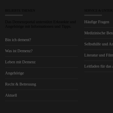
BELIEBTE THEMEN
SERVICE & UNTE
Das Demenzportal unterstützt Erkrankte und
Häufige Fragen
Angehörige mit Informationen und Tipps.
Medizinische Bera
Bin ich dement?
Selbsthilfe und An
Was ist Demenz?
Literatur und Fil
Leben mit Demenz
Leitfaden für das
Angehörige
Recht & Betreuung
Aktuell