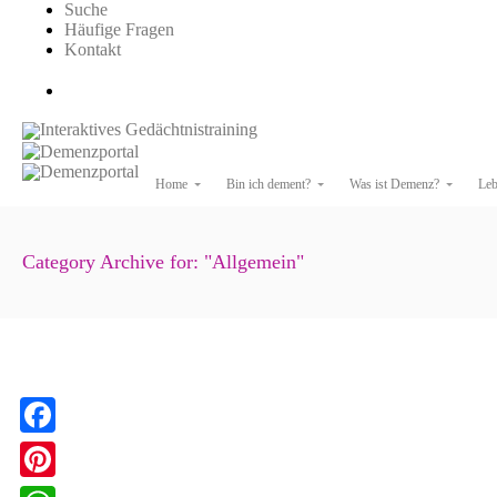
Suche
Häufige Fragen
Kontakt
Interaktives Gedächtnistraining
Home
Bin ich dement?
Was ist Demenz?
Leb
Category Archive for: "Allgemein"
Inkontinenz bei Demenz 2 von 2
12. Juli 2024
Allgemein
F
a
P