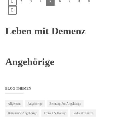
2
3
4
5
6
7
8
9
Leben mit Demenz
Angehörige
BLOG THEMEN
Allgemein
Angehörige
Beratung Für Angehörige
Betreuende Angehörige
Freizeit & Hobby
Gedächtnishilfen