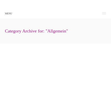
MENU
Category Archive for: "Allgemein"
Kriterien für die 24 Stunden Betreuung – Teil
1
3. Juli 2024
Allgemein
Spezielle Demenzangebote zur Inklusion