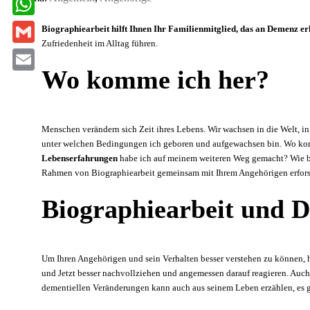
c
i
W
Biographiearbeit hilft Ihnen Ihr Familienmitglied, das an Demenz er
e
n
Zufriedenheit im Alltag führen.
h
G
b
t
a
Wo komme ich her?
m
o
E
e
t
a
o
m
r
s
i
k
a
Menschen verändern sich Zeit ihres Lebens. Wir wachsen in die Welt, 
e
A
l
unter welchen Bedingungen ich geboren und aufgewachsen bin. Wo komm
i
s
Lebenserfahrungen
habe ich auf meinem weiteren Weg gemacht? Wie b
p
l
Rahmen von Biographiearbeit gemeinsam mit Ihrem Angehörigen erforsch
t
p
Biographiearbeit und 
Um Ihren Angehörigen und sein Verhalten besser verstehen zu können, h
und Jetzt besser nachvollziehen und angemessen darauf reagieren. Auc
dementiellen Veränderungen kann auch aus seinem Leben erzählen, es g