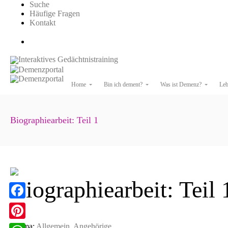
Suche
Häufige Fragen
Kontakt
Interaktives Gedächtnistraining
Home
Bin ich dement?
Was ist Demenz?
Leb
Biographiearbeit: Teil 1
Biographiearbeit: Teil 
F
a
Thema:
Allgemein
,
Angehörige
P