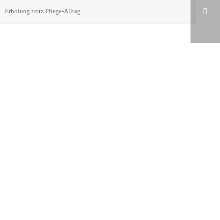
Erholung trotz Pflege-Alltag
KRITERIEN FÜR DIE 24 STUNDEN BETREUUNG – TEIL 1