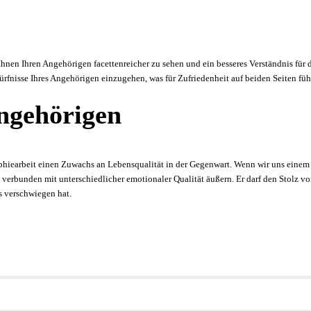
en Ihren Angehörigen facettenreicher zu sehen und ein besseres Verständnis für die
rfnisse Ihres Angehörigen einzugehen, was für Zufriedenheit auf beiden Seiten füh
ngehörigen
aphiearbeit einen Zuwachs an Lebensqualität in der Gegenwart. Wenn wir uns ein
verbunden mit unterschiedlicher emotionaler Qualität äußern. Er darf den Stolz v
ns verschwiegen hat.