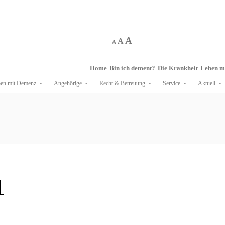
A
A
A
Home
Bin ich dement?
Die Krankheit
Leben m
en mit Demenz
Angehörige
Recht & Betreuung
Service
Aktuell
1