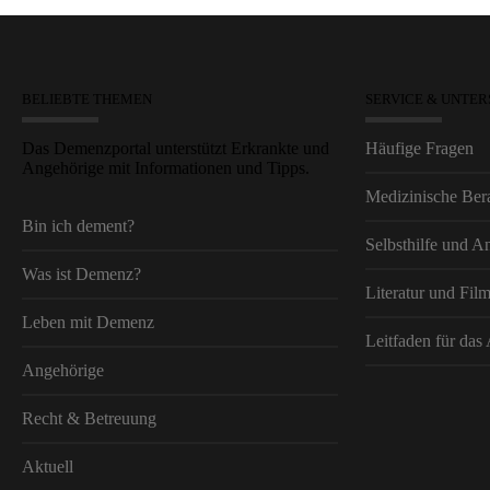
BELIEBTE THEMEN
SERVICE & UNTE
Das Demenzportal unterstützt Erkrankte und
Häufige Fragen
Angehörige mit Informationen und Tipps.
Medizinische Bera
Bin ich dement?
Selbsthilfe und An
Was ist Demenz?
Literatur und Fil
Leben mit Demenz
Leitfaden für das
Angehörige
Recht & Betreuung
Aktuell