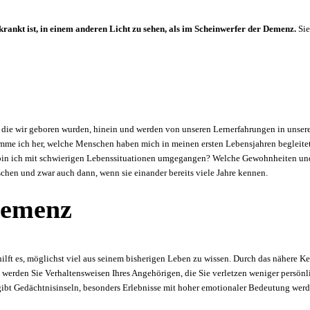
krankt ist, in einem anderen Licht zu sehen, als im Scheinwerfer der Demenz.
Sie
in die wir geboren wurden, hinein und werden von unseren Lernerfahrungen in unse
e ich her, welche Menschen haben mich in meinen ersten Lebensjahren begleitet, 
in ich mit schwierigen Lebenssituationen umgegangen? Welche Gewohnheiten und
en und zwar auch dann, wenn sie einander bereits viele Jahre kennen.
Demenz
ilft es, möglichst viel aus seinem bisherigen Leben zu wissen. Durch das nähere 
h werden Sie Verhaltensweisen Ihres Angehörigen, die Sie verletzen weniger persö
ibt Gedächtnisinseln, besonders Erlebnisse mit hoher emotionaler Bedeutung werde