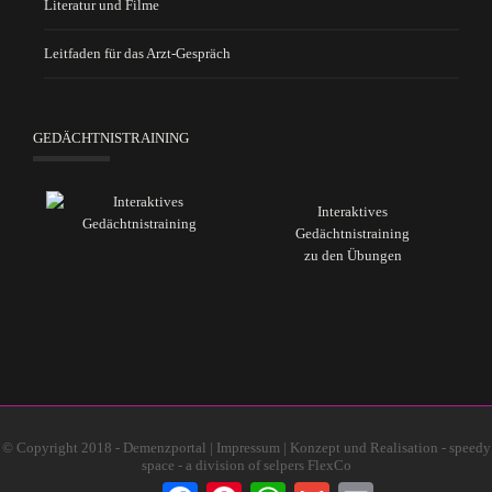
Literatur und Filme
Leitfaden für das Arzt-Gespräch
GEDÄCHTNISTRAINING
Interaktives
Gedächtnistraining
zu den Übungen
© Copyright 2018 - Demenzportal |
Impressum
| Konzept und Realisation - speedy
space - a division of
selpers FlexCo
F
P
W
G
E