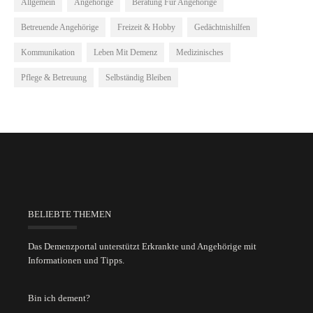
Allgemein
Angehörige
Beratung Für Angehörige
Betreuende Angehörige
Freizeit & Hobby
Gedächtnishilfen
Kommunikation
Leben Mit Demenz
Medizinisches
Pflege & Betreuung
Selbständig Bleiben
BELIEBTE THEMEN
Das Demenzportal unterstützt Erkrankte und Angehörige mit
Informationen und Tipps.
Bin ich dement?