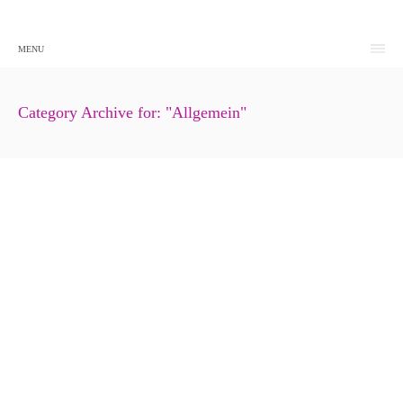
MENU
Category Archive for: "Allgemein"
Urlaub trotz Demenz
27. Juni 2024
Allgemein
Freizeit & Hobby
Spiele für Menschen mit Demenz